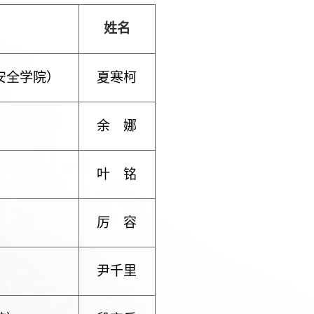
姓名
安全学院）
夏寒柯
余
娜
叶
铭
厉
容
尹千里