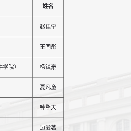
姓名
赵佳宁
王同彤
件学院）
杨镇豪
夏凡童
钟擎天
边爱茗