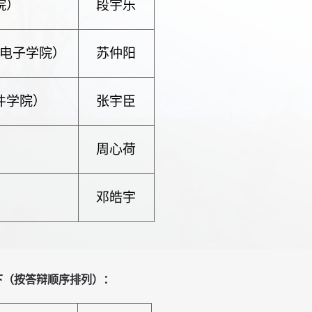
院）
段宇乐
电子学院）
苏仲阳
件学院）
张宇臣
周心荷
邓皓宇
下（按答辩顺序排列）：