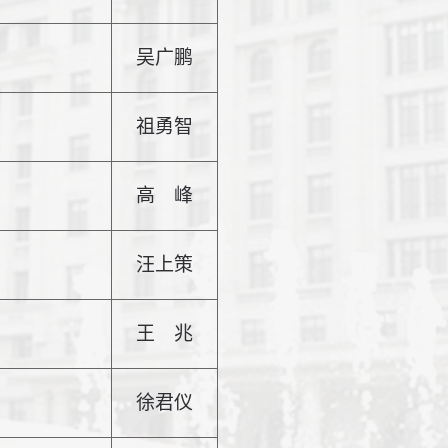
吴广鹏
祖勇智
高
峰
汪上策
王
兆
徐君仪