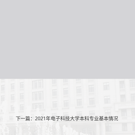
下一篇：2021年电子科技大学本科专业基本情况